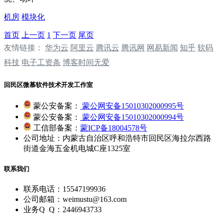
机房
模块化
首页
上一页
1
下一页
尾页
友情链接：
华为云
阿里云
腾讯云
‌‌腾讯网
‌‌网易新闻
‌‌知乎
软码
科技
电子工资条
博客时间无爱
回民区微慕软件技术开发工作室
蒙公安备案：
蒙公网安备15010302000995号
蒙公安备案：
蒙公网安备15010302000994号
工信部备案：
蒙ICP备18004578号
公司地址：内蒙古自治区呼和浩特市回民区海拉尔西路
街道金海五金机电城C座1325室
联系我们
联系电话：15547199936
公司邮箱：weimustu@163.com
业务Q Q：2446943733