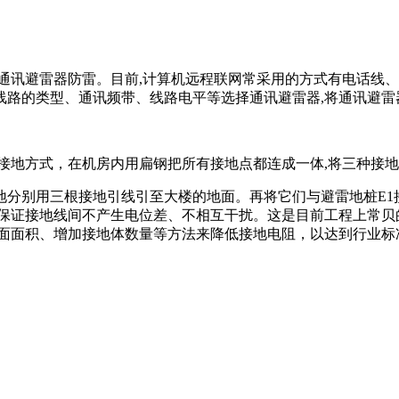
通讯避雷器防雷。目前,计算机远程联网常采用的方式有电话线、专
讯线路的类型、通讯频带、线路电平等选择通讯避雷器,将通讯避
接地方式，在机房内用扁钢把所有接地点都连成一体,将三种接地
地分别用三根接地引线引至大楼的地面。再将它们与避雷地桩E1
可保证接地线间不产生电位差、不相互干扰。这是目前工程上常贝
载面面积、增加接地体数量等方法来降低接地电阻，以达到行业标