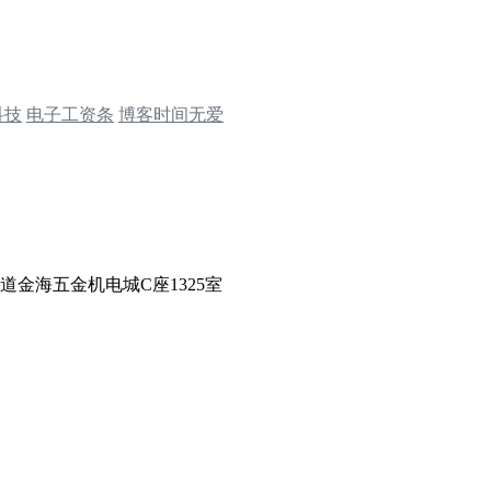
科技
电子工资条
博客时间无爱
金海五金机电城C座1325室