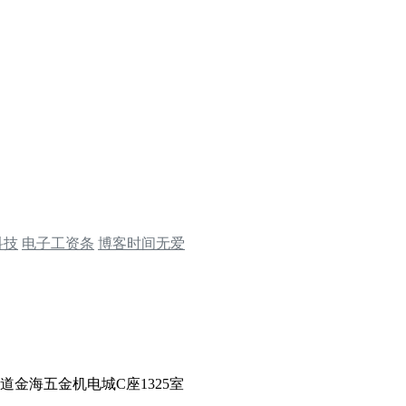
科技
电子工资条
博客时间无爱
金海五金机电城C座1325室