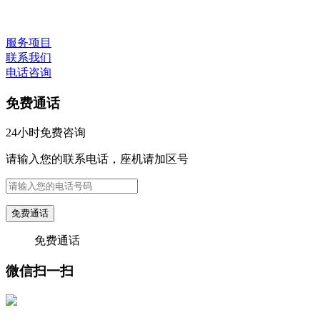
服务项目
联系我们
电话咨询
免费通话
24小时免费咨询
请输入您的联系电话，座机请加区号
免费通话
免费通话
微信扫一扫