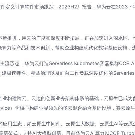
软件定义计算软件市场跟踪，2023H2》报告，华为云在202
不断推进，用云的广度和深度不断拓展，正在加速进入深水区。
应用使能算力等产品和技术创新，帮助企业构建现代化数字基础设施
态，华为云打造Serverless Kubernetes容器集群CCE Autopilot
两款产品，通过构建极速弹性、精益治理以及面向工作负载深度优化的Ser
企业构建跨云、云边的创新业务架构体系的基础，云原生已成为
ative Service）为核心构建业界领先的多云混合融合基础设
应用生态，如云原生中间件、云原生大数据、云原生AI等云原生
I计算等新范式，支持AI大模型创新。目前华为云AI算力以CCE T