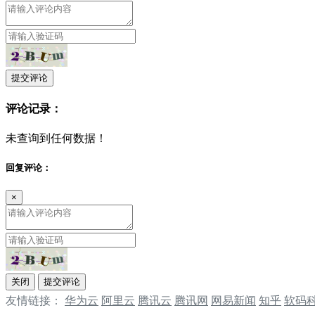
提交评论
评论记录：
未查询到任何数据！
回复评论：
×
关闭
提交评论
友情链接：
华为云
阿里云
腾讯云
‌‌腾讯网
‌‌网易新闻
‌‌知乎
软码