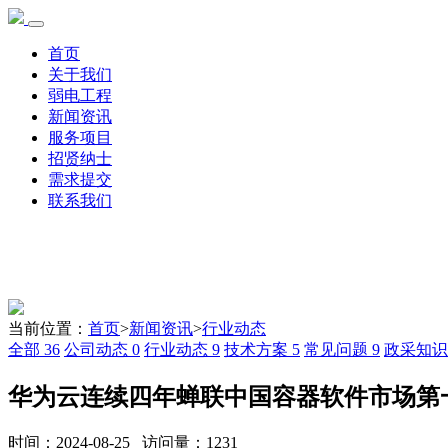
首页
关于我们
弱电工程
新闻资讯
服务项目
招贤纳士
需求提交
联系我们
当前位置：
首页
>
新闻资讯
>
行业动态
全部
36
公司动态
0
行业动态
9
技术方案
5
常见问题
9
政采知
华为云连续四年蝉联中国容器软件市场第
时间：2024-08-25 访问量：1231